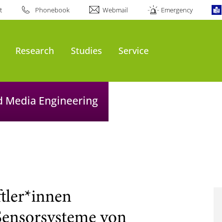
t
Phonebook
Webmail
Emergency
Research
Studies
Service
nd Media Engineering
tler*innen
 Sensorsysteme von