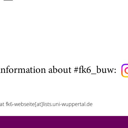
information about #fk6_buw:
 at
fk6-webseite[at]lists.uni-wuppertal.de