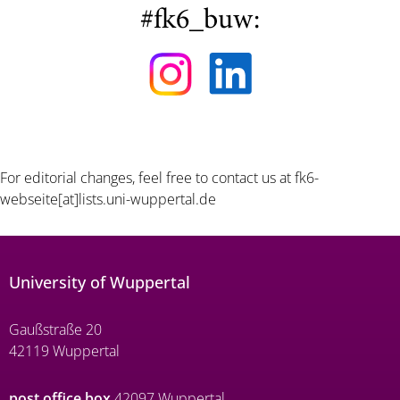
#fk6_buw:
For editorial changes, feel free to contact us at
fk6-
webseite[at]lists.uni-wuppertal.de
University of Wuppertal
Gaußstraße 20
42119 Wuppertal
post office box
42097 Wuppertal