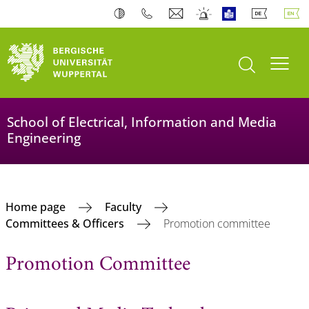
open search
Toogl
School of Electrical, Information and Media
Engineering
Home page
Faculty
Committees & Officers
Promotion committee
Promotion Committee