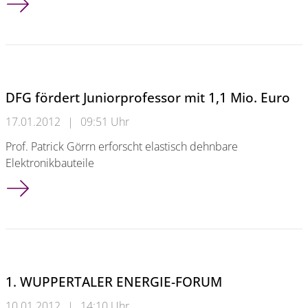
DFG fördert Juniorprofessor mit 1,1 Mio. Euro
17.01.2012
|
09:51 Uhr
Prof. Patrick Görrn erforscht elastisch dehnbare
Elektronikbauteile
DFG fördert Juniorprofessor mit 1,1 Mio. Euro
1. WUPPERTALER ENERGIE-FORUM
10.01.2012
|
14:10 Uhr