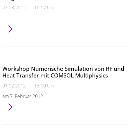
27.03.2012
|
10:17 Uhr
Grafikkartenhersteller NVIDIA zeichnet Bergische Universität 
Workshop Numerische Simulation von RF und
Heat Transfer mit COMSOL Multiphysics
01.02.2012
|
13:00 Uhr
am 7. Februar 2012
Workshop Numerische Simulation von RF und Heat Transfer 