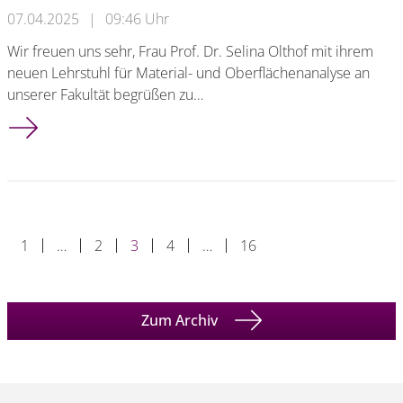
07.04.2025
|
09:46 Uhr
Wir freuen uns sehr, Frau Prof. Dr. Selina Olthof mit ihrem
neuen Lehrstuhl für Material- und Oberflächenanalyse an
unserer Fakultät begrüßen zu…
Big News! Neue Professorin und neuer Lehrstuhl
1
…
2
3
4
…
16
Zum Archiv