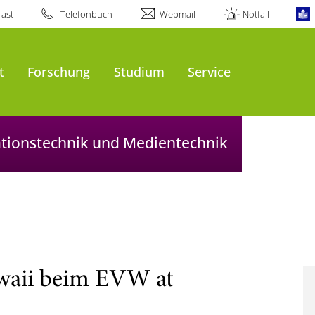
ast
Telefonbuch
Webmail
Notfall
t
Forschung
Studium
Service
mationstechnik und Medientechnik
waii beim EVW at