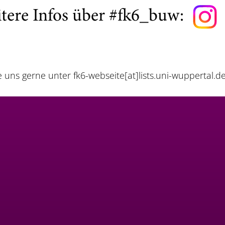
tere Infos über #fk6_buw:
e uns gerne unter
fk6-webseite[at]lists.uni-wuppertal.d