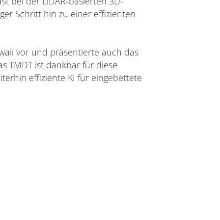
t bei der LiDAR-basierten 3D-
r Schritt hin zu einer effizienten
waii vor und präsentierte auch das
s TMDT ist dankbar für diese
rhin effiziente KI für eingebettete