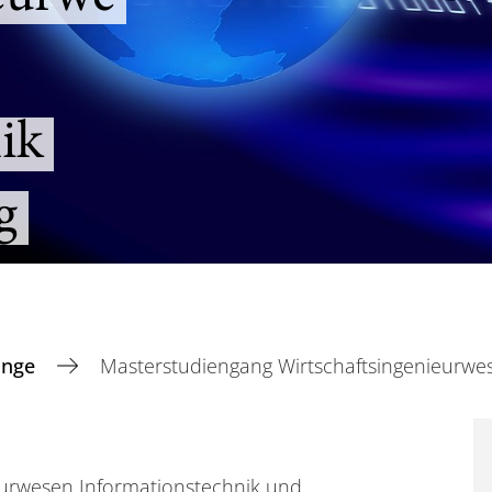
ik
g
änge
Masterstudiengang Wirtschaftsingenieurwes
eurwesen Informationstechnik und