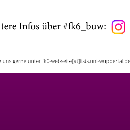
tere Infos über #fk6_buw:
e uns gerne unter
fk6-webseite[at]lists.uni-wuppertal.d