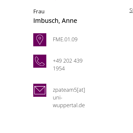
S
Frau
Imbusch
, Anne
FME.01.09
+49 202 439
1954
zpateam5[at]
uni-
wuppertal.de