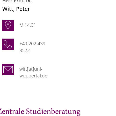
Herr Prof. Dr.
Witt
, Peter
M.14.01
+49 202 439
3572
witt[at]uni-
wuppertal.de
Zentrale Studienberatung