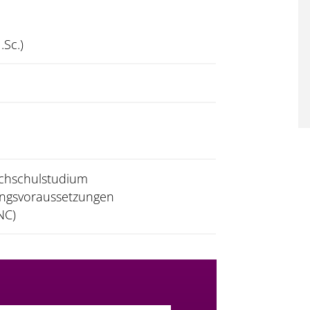
.Sc.)
chschulstudium
angsvoraussetzungen
NC)