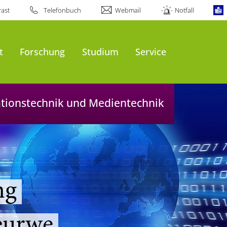
ast
Telefonbuch
Webmail
Notfall
t
Forschung
Studium
Service
mationstechnik und Medientechnik
ng
eurwe