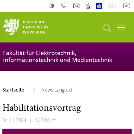
Suche öffnen
Navi
Fakultät für Elektrotechnik,
Informationstechnik und Medientechnik
Startseite
News Langtext
Habilitationsvortrag
04.11.2024
|
10:20 Uhr