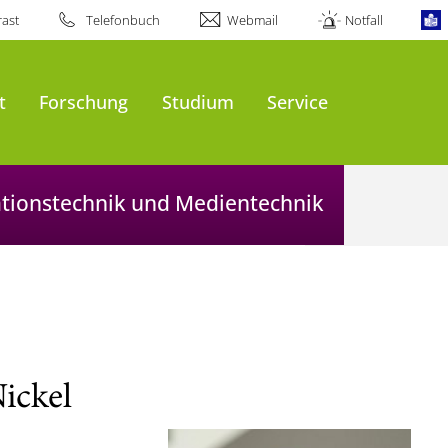
ast
Telefonbuch
Webmail
Notfall
t
Forschung
Studium
Service
mationstechnik und Medientechnik
ickel