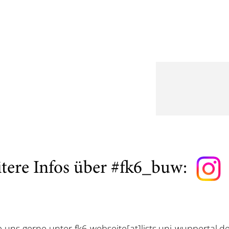
tere Infos über #fk6_buw:
e uns gerne unter
fk6-webseite[at]lists.uni-wuppertal.d