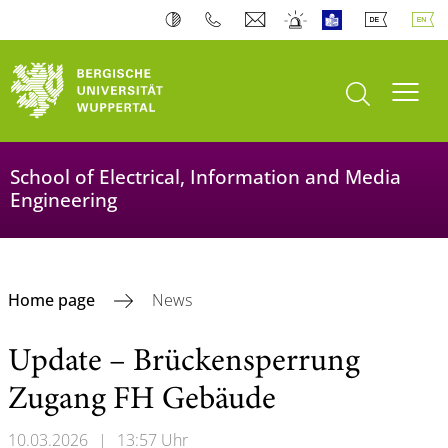
open search
Toogl
School of Electrical, Information and Media
Engineering
Home page
News
Update – Brückensperrung
Zugang FH Gebäude
10.03.2026
|
13:57 Uhr