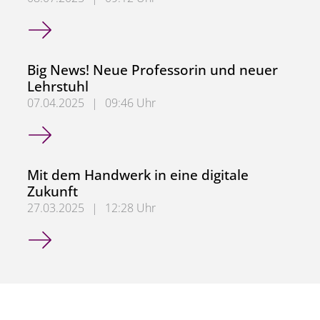
Verstärkung im Doppelpack
Big News! Neue Professorin und neuer
Lehrstuhl
07.04.2025
|
09:46 Uhr
Big News! Neue Professorin und neuer Lehrstuhl
Mit dem Handwerk in eine digitale
Zukunft
27.03.2025
|
12:28 Uhr
Mit dem Handwerk in eine digitale Zukunft