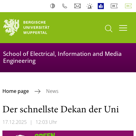
open search
Toogl
School of Electrical, Information and Media
Engineering
Home page
News
Der schnellste Dekan der Uni
17.12.2025
|
12:03 Uhr